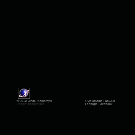
© 2010 Ovidiu Komornyik
Ovidiomania FanClub
Design: ImproMedia
Fanpage Facebook