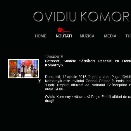
HOME
NOUTATI
MUZICA
MEDIA
TU
12/04/2015
Petreceți Sfintele Sărbători Pascale cu Ovidi
Komornyik
Duminică, 12 aprilie 2015, în prima zi de Paște, Ovid
Komornyik este invitatul Corinei Chiriac în emisiun
"Opriți Timpul", difuzată de Național Tv începând 
orele 14.00.
Ovidiu Komornyik vă urează Paște Fericit alături de c
dragi!