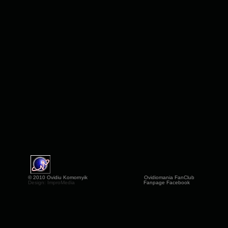
© 2010 Ovidiu Komornyik
Ovidiomania FanClub
Design: ImproMedia
Fanpage Facebook