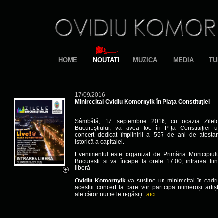
HOME
NOUTATI
MUZICA
MEDIA
TU
17/09/2016
Minirecital Ovidiu Komornyik în Piața Constituției
Sâmbătă, 17 septembrie 2016,
cu ocazia Zilelo
Bucureștiului, va avea loc în P-ța Constituției u
concert dedicat
împlinirii a 557 de ani de atesta
istorică a capitalei.
Evenimentul este organi
zat de Primăria Municipiul
București și va începe la orele 17.00, intrarea fii
liberă.
Ovidiu Komornyik
va susține un minirecital în cadr
acestui concert la care vor participa numeroși artișt
ale căror nume le regăsiți
aici
.